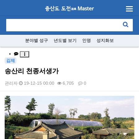
분야별 성구
년도별 보기
인명
성지화보
김제
송산리 천종서생가
관리자
19-12-15 00:00
6,705
0
본문