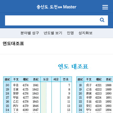
분야별 성구
년도별 보기
인명
성지화보
연도대조표